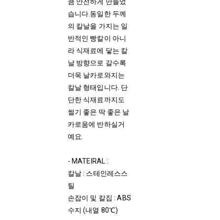
큼 안전하게 만들었
습니다.동일한 두께
의 칼날을 가지는 일
반적인 빵칼이 아니
라 식재료에 닿는 칼
날 방향으로 갈수록
더욱 날카로와지는
칼날 형태입니다. 단
단한 식재료까지도
썰기 좋은 딱 좋은 날
카로움에 반하실거
예요.
- MATEIRAL :
칼날 : 스테인레스스
틸
손잡이 및 칼집 : ABS
수지 (내열 80℃)