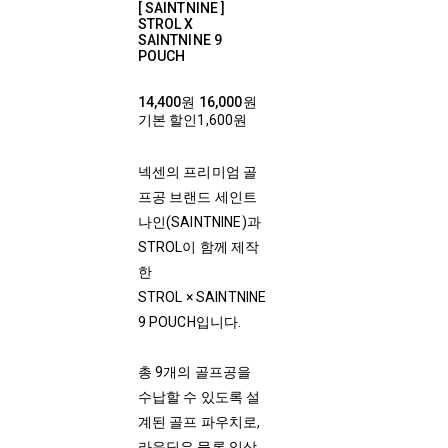
[ SAINTNINE ]
STROL X
SAINTNINE 9
POUCH
14,400원
16,000원
기본 할인
1,600원
넥센의 프리미엄 골
프공 브랜드 세인트
나인(SAINTNINE)과
STROL이 함께 제작
한
STROL × SAINTNINE
9 POUCH입니다.
총 9개의 골프공을
수납할 수 있도록 설
계된 골프 파우치로,
라운딩은 물론 일상