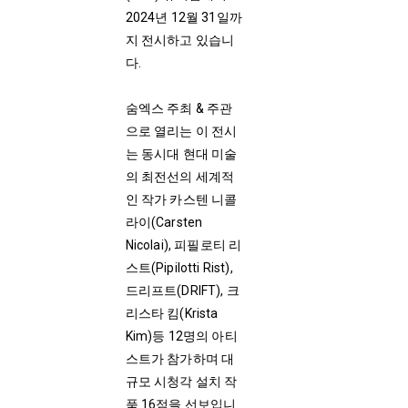
2024년 12월 31일까
지 전시하고 있습니
다.
숨엑스 주최 & 주관
으로 열리는 이 전시
는 동시대 현대 미술
의 최전선의 세계적
인 작가 카스텐 니콜
라이(Carsten
Nicolai), 피필로티 리
스트(Pipilotti Rist),
드리프트(DRIFT), 크
리스타 킴(Krista
Kim)등 12명의 아티
스트가 참가하며 대
규모 시청각 설치 작
품 16점을 선보입니