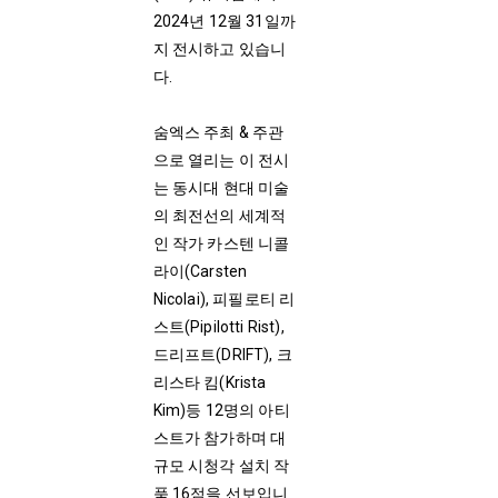
2024년 12월 31일까
지 전시하고 있습니
다.
숨엑스 주최 & 주관
으로 열리는 이 전시
는 동시대 현대 미술
의 최전선의 세계적
인 작가 카스텐 니콜
라이(Carsten
Nicolai), 피필로티 리
스트(Pipilotti Rist),
드리프트(DRIFT), 크
리스타 킴(Krista
Kim)등 12명의 아티
스트가 참가하며 대
규모 시청각 설치 작
품 16점을 선보입니