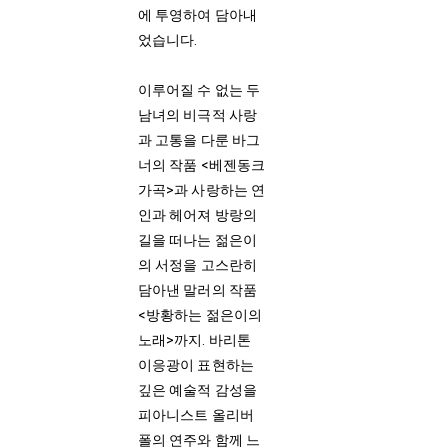
에 투영하여 담아내
었습니다.
이루어질 수 없는 두
남녀의 비극적 사랑
과 고통을 다룬 바그
너의 작품 <베젠동크
가곡>과 사랑하는 연
인과 헤어져 방랑의
길을 떠나는 젊은이
의 서정을 고스란히
담아낸 말러의 작품
<방황하는 젊은이의
노래>까지. 바리톤
이응광이 표현하는
깊은 예술적 감성을
피아니스트 올리버
폴의 연주와 함께 느