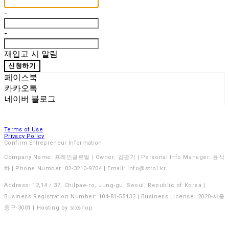
-
-
재입고 시 알림
신청하기
페이스북
카카오톡
네이버 블로그
Terms of Use
Privacy Policy
Confirm Entrepreneur Information
Company Name: 프레인글로벌 | Owner: 김평기 | Personal Info Manager: 윤석
하 | Phone Number: 02-3210-9704 | Email: Info@strol.kr
Address: 12,14 / 37, Chilpae-ro, Jung-gu, Seoul, Republic of Korea |
Business Registration Number:
104-81-55432
| Business License:
2020-서울
중구-3001
| Hosting by sixshop