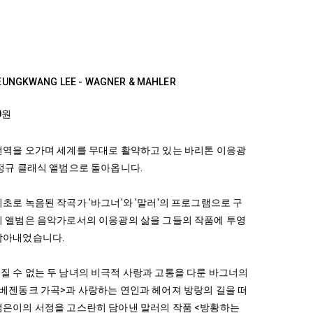
] EUNGKWANG LEE - WAGNER & MAHLER
0원
전역을 오가며 세계를 무대로 활약하고 있는 바리톤 이응광
 정규 클래식 앨범으로 돌아옵니다.
최초로 녹음된 작곡가 '바그너'와 '말러'의 프로그램으로 구
이 앨범은 음악가로서의 이응광의 삶을 그들의 작품에 투영
담아내었습니다.
질 수 없는 두 남녀의 비극적 사랑과 고통을 다룬 바그너의
<베젠동크 가곡>과 사랑하는 연인과 헤어져 방랑의 길을 떠
젊은이의 서정을 고스란히 담아낸 말러의 작품 <방황하는