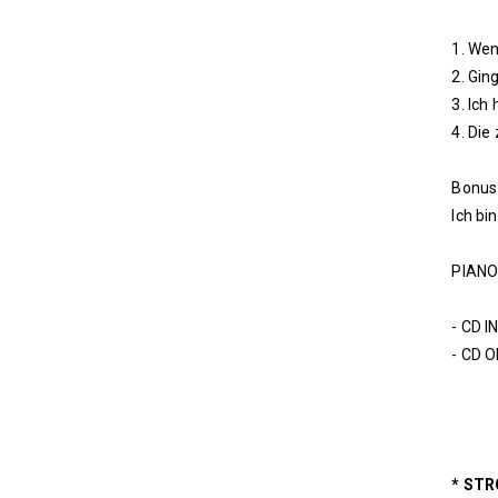
1. We
2. Gin
3. Ich
4. Die
Bonus
Ich b
PIANO
- CD I
- CD 
* STR