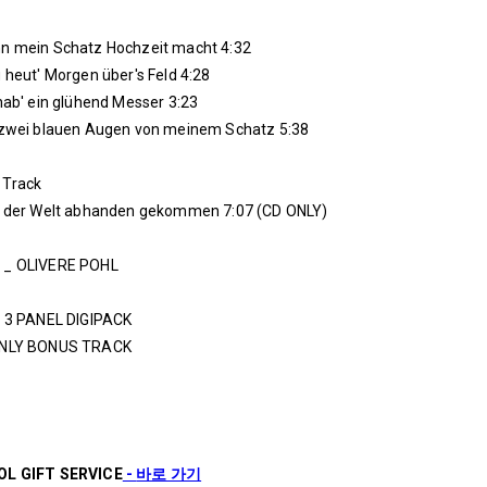
nn mein Schatz Hochzeit macht 4:32
g heut' Morgen über's Feld 4:28
 hab' ein glühend Messer 3:23
 zwei blauen Augen von meinem Schatz 5:38
 Track
in der Welt abhanden gekommen 7:07 (CD ONLY)
 _ OLIVERE POHL
N 3 PANEL DIGIPACK
ONLY BONUS TRACK
OL GIFT SERVICE
-
바로 가기