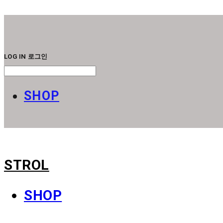
STROL
LOG IN
로그인
SHOP
STROL
SHOP