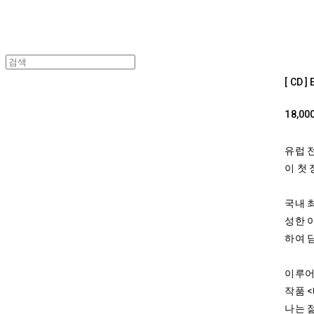
[ CD 
18,00
유럽 
이 첫
국내 
성한 
하여 
이루어
작품 
나는 