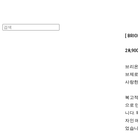
[ BR
28,90
브리온
브제로
사랑한
복고적
으로 
니다.
자인 
었습니