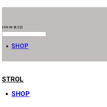
STROL
LOG IN
로그인
SHOP
STROL
SHOP