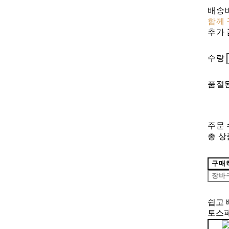
배송
함께 
추가 
수량
품절된
주문 
총 상
구매
장바
쉽고 
토스