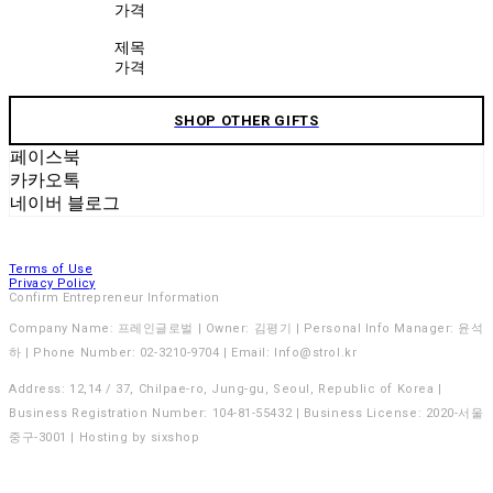
가격
제목
가격
SHOP OTHER GIFTS
페이스북
카카오톡
네이버 블로그
Terms of Use
Privacy Policy
Confirm Entrepreneur Information
Company Name: 프레인글로벌 | Owner: 김평기 | Personal Info Manager: 윤석
하 | Phone Number: 02-3210-9704 | Email: Info@strol.kr
Address: 12,14 / 37, Chilpae-ro, Jung-gu, Seoul, Republic of Korea |
Business Registration Number:
104-81-55432
| Business License:
2020-서울
중구-3001
| Hosting by sixshop